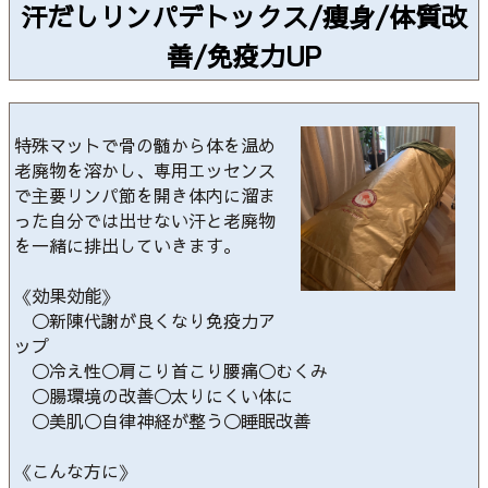
汗だしリンパデトックス/痩身/体質改
善/免疫力UP
特殊マットで骨の髄から体を温め
老廃物を溶かし、専用エッセンス
で主要リンパ節を開き体内に溜ま
った自分では出せない汗と老廃物
を一緒に排出していきます。
《効果効能》
◯新陳代謝が良くなり免疫力ア
ップ
◯冷え性◯肩こり首こり腰痛◯むくみ
◯腸環境の改善◯太りにくい体に
◯美肌◯自律神経が整う◯睡眠改善
《こんな方に》